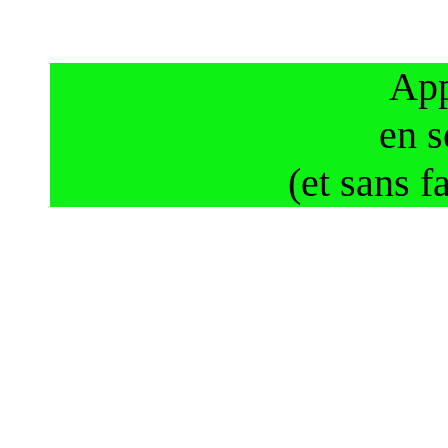
App
en s
(et sans f