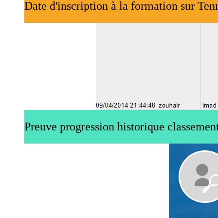
Date d'inscription à la formation sur Ten
Preuve progression historique classement