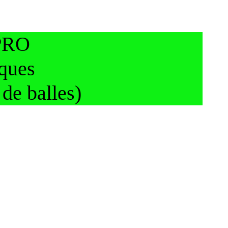
 PRO
iques
 de balles)