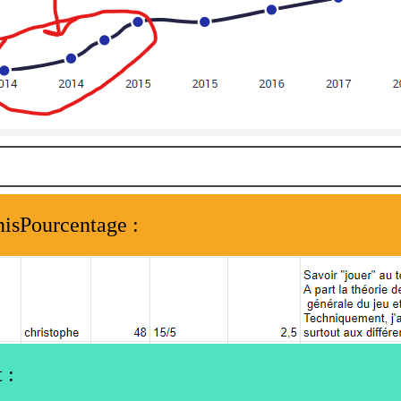
nisPourcentage :
 :