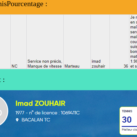
nisPourcentage :
 :