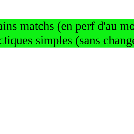
ins matchs (en perf d'au mo
actiques simples (sans change