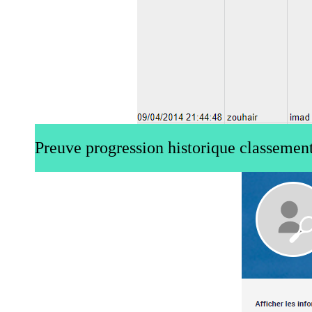
Preuve progression historique classement