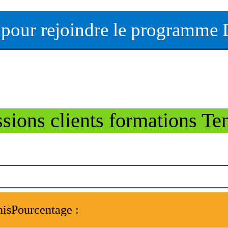
i pour rejoindre le programme 
sions clients formations T
nisPourcentage :