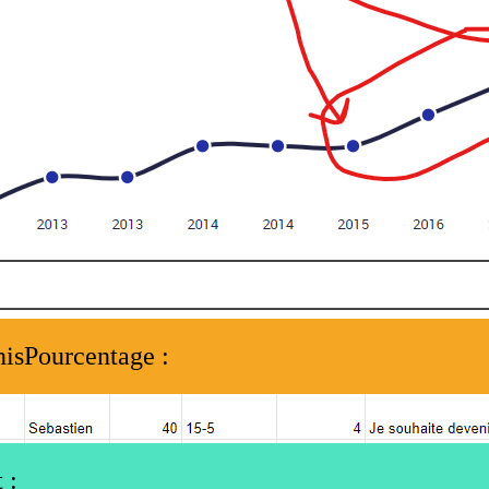
nisPourcentage :
 :