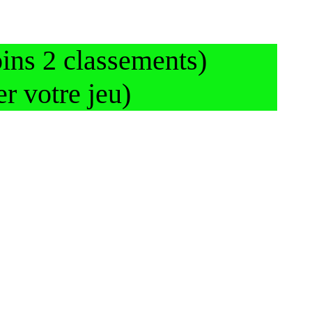
ins 2 classements)
r votre jeu)