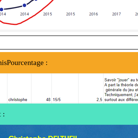
nisPourcentage :
 :